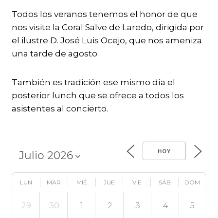
Todos los veranos tenemos el honor de que
nos visite la Coral Salve de Laredo, dirigida por
el ilustre D. José Luis Ocejo, que nos ameniza
una tarde de agosto.
También es tradición ese mismo día el
posterior lunch que se ofrece a todos los
asistentes al concierto.
HOY
LUN
MAR
MIÉ
JUE
VIE
SÁB
DOM
29
30
1
2
3
4
5