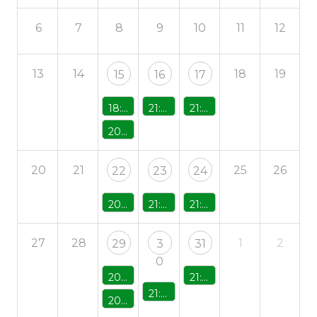
6
7
8
9
10
11
12
13
14
18
19
15
16
17
18:00 - Fiesta Inicio de Temporada con Hinchables
21:00 - Concierto «Kostana»
21:00 - Cena con Baile y D.J.
20:00 - Barbacoas
20
21
25
26
22
23
24
20:00 - Barbacoas
21:00 - Concierto «Lost in Covers»
21:00 - Cena con Baile y D.J.
27
28
1
2
29
3
31
0
20:00 - Concierto Rebecca Court
21:00 - Cena con Baile y D.J.
21:00 - Concierto Jesús Ayesta
20:00 - Barbacoas