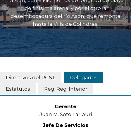
Laredo, con 6 kilómetros de longitud de playa
de finísima arena, y por el otro la
desembocadura del río Asón, que remonta
hasta la Villa de Colindres.
Directivos del RCNL
Delegados
Estatutos
Reg. Reg. Interior
Gerente
Juan M. Soto Larrauri
Jefe De Servicios