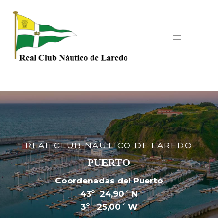
Saltar
al
contenido
REAL CLUB NÁUTICO DE LAREDO
PUERTO
Coordenadas del Puerto
43º 24,90´ N
3º 25,00´ W