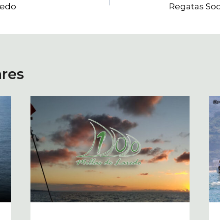
redo
Regatas Soc
ares