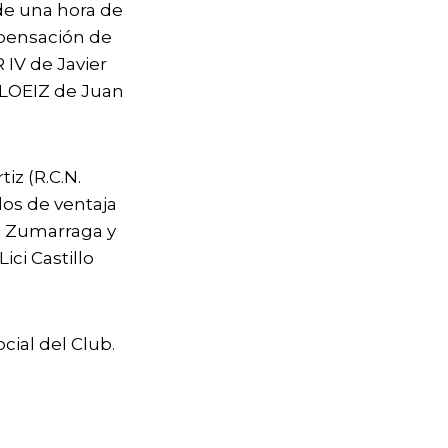
 de una hora de
mpensación de
 IV de Javier
 LOEIZ de Juan
iz (R.C.N.
dos de ventaja
i Zumarraga y
ici Castillo
cial del Club.