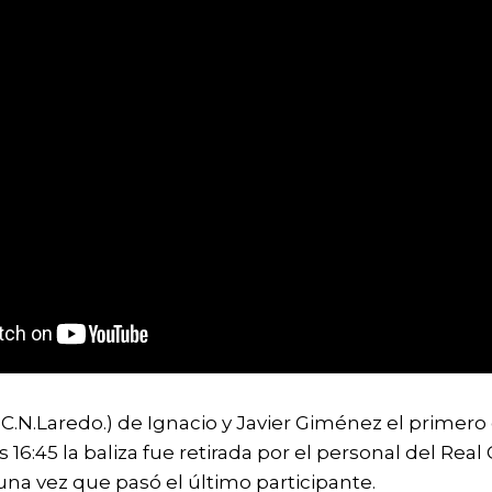
C.N.Laredo.) de Ignacio y Javier Giménez el primero e
s 16:45 la baliza fue retirada por el personal del Rea
una vez que pasó el último participante.