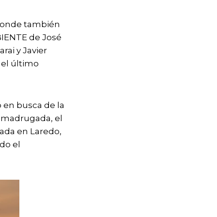
, donde también
BIENTE de José
rai y Javier
 el último
 en busca de la
a madrugada, el
gada en Laredo,
do el