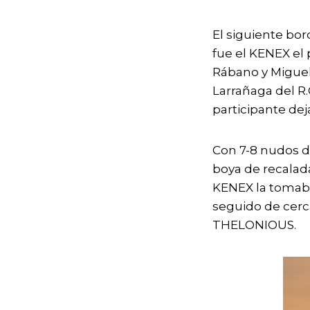
El siguiente bor
fue el KENEX el
Rábano y Miguel 
Larrañaga del R.
participante deja
Con 7-8 nudos d
boya de recalad
KENEX la tomaba 
seguido de cerc
THELONIOUS.