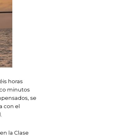
éis horas
nco minutos
ompensados, se
a con el
.
en la Clase