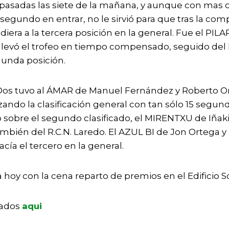
ea pasadas las siete de la mañana, y aunque con mas
 segundo en entrar, no le sirvió para que tras la co
era a la tercera posición en la general. Fue el PILAR
e llevó el trofeo en tiempo compensado, seguido del
gunda posición.
 Dos tuvo al ÁMAR de Manuel Fernández y Roberto Ort
ando la clasificación general con tan sólo 15 segun
obre el segundo clasificado, el MIRENTXU de Iñak
mbién del R.C.N. Laredo. El AZUL BI de Jon Ortega y L
acía el tercero en la general.
a hoy con la cena reparto de premios en el Edificio So
tados
aqui