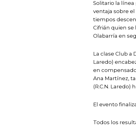
Solitario la lín
ventaja sobre el
tiempos descendi
Cifrián quien s
Olabarría en se
La clase Club a
Laredo) encabez
en compensado s
Ana Martínez, ta
(R.C.N. Laredo) h
El evento finaliz
Todos los resul