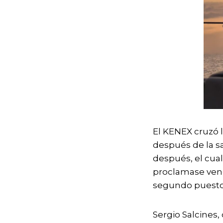
El KENEX cruzó l
después de la s
después, el cua
proclamase venc
segundo puesto, 
Sergio Salcines,