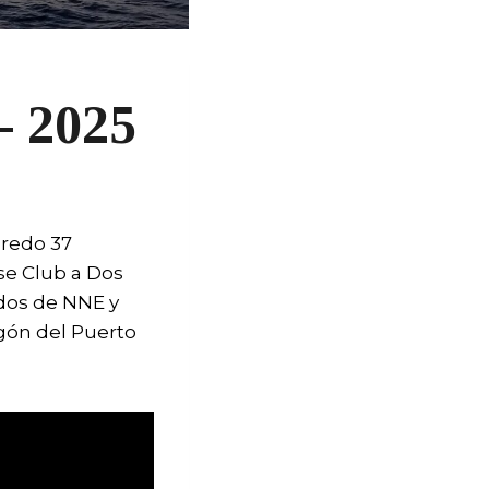
– 2025
aredo 37
se Club a Dos
udos de NNE y
igón del Puerto