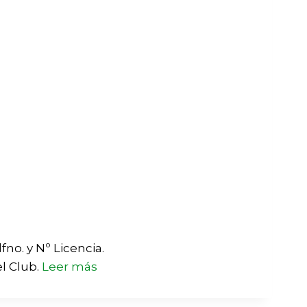
no. y Nº Licencia.
el Club.
Leer más