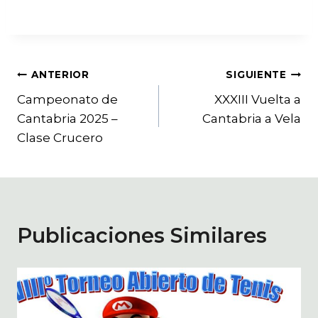
Navegación
ANTERIOR
SIGUIENTE
Campeonato de
XXXIII Vuelta a
de
Cantabria 2025 –
Cantabria a Vela
entradas
Clase Crucero
Publicaciones Similares