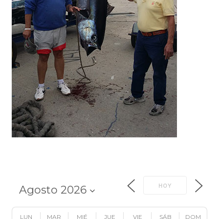
HOY
LUN
MAR
MIÉ
JUE
VIE
SÁB
DOM