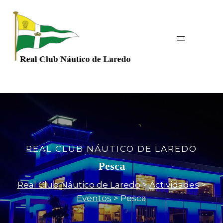
Saltar
al
contenido
REAL CLUB NÁUTICO DE LAREDO
Pesca
Real Club Náutico de Laredo
>
Actividades
>
Eventos
>
Pesca