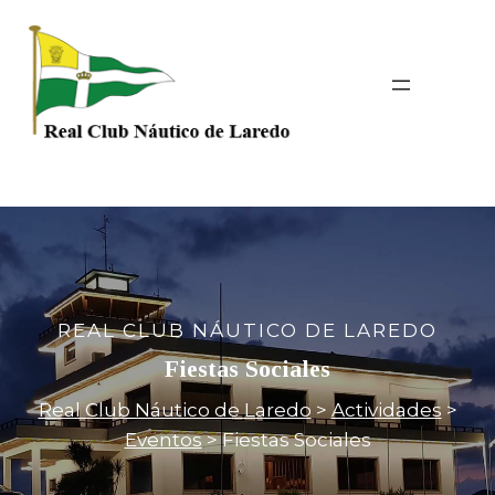
Saltar
al
contenido
REAL CLUB NÁUTICO DE LAREDO
Fiestas Sociales
Real Club Náutico de Laredo
>
Actividades
>
Eventos
>
Fiestas Sociales