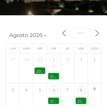
HOY
LUN
MAR
MIÉ
JUE
VIE
SÁB
DOM
27
28
31
1
2
29
3
0
20:00 - Concierto Rebecca Court
21:00 - Concierto Jesús Ayesta
9
3
4
5
7
6
8
21:00 - Sandra Fernández
21:30 - Gala Presidente