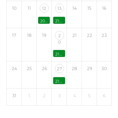
10
11
14
15
16
12
13
20:00 - Tributo Fito & Fitipaldis
21:00 - Concierto » Kostana»
17
18
19
21
22
23
2
0
21:00 - Concierto «Lost in Covers»
24
25
26
28
29
30
27
21:00 - Concierto Jesús Ayesta
31
1
2
3
4
5
6