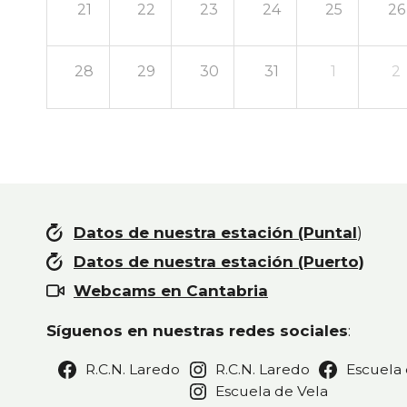
21
22
23
24
25
26
28
29
30
31
1
2
Datos de nuestra estación (Puntal
)
Datos de nuestra estación (Puerto)
Webcams en Cantabria
Síguenos en nuestras redes sociales
:
R.C.N. Laredo
R.C.N. Laredo
Escuela 
Escuela de Vela