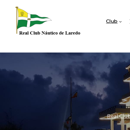
Saltar
al
contenido
Club
Real Clu