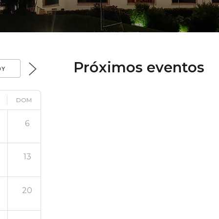
Próximos eventos
OY
DOM
6
13
20