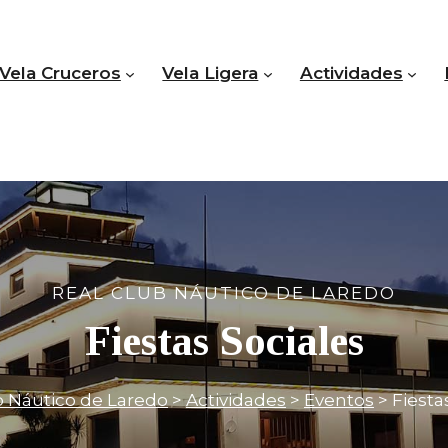
Vela Cruceros
Vela Ligera
Actividades
REAL CLUB NÁUTICO DE LAREDO
Fiestas Sociales
b Náutico de Laredo
>
Actividades
>
Eventos
>
Fiesta