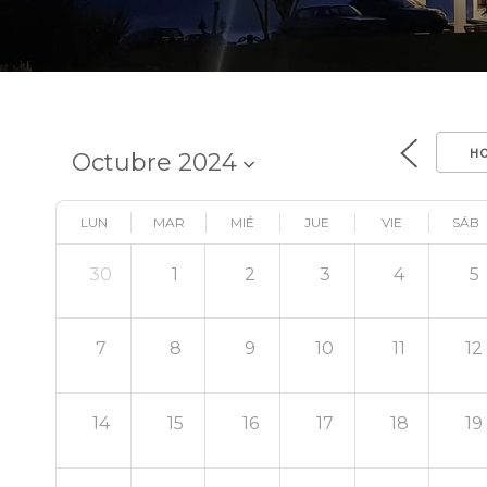
H
LUN
MAR
MIÉ
JUE
VIE
SÁB
30
1
2
3
4
5
7
8
9
10
11
12
14
15
16
17
18
19