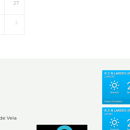
27
3
de Vela