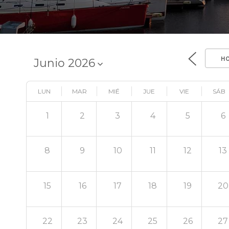
H
LUN
MAR
MIÉ
JUE
VIE
SÁB
1
2
3
4
5
6
8
9
10
11
12
13
15
16
17
18
19
20
22
23
24
25
26
27